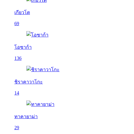
เกียวโต
69
โอซาก้า
136
ชิราคาวาโกะ
14
ทาคายาม่า
29