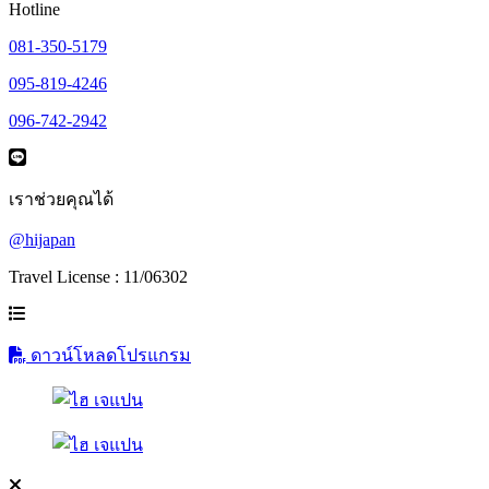
Hotline
081-350-5179
095-819-4246
096-742-2942
เราช่วยคุณได้
@hijapan
Travel License : 11/06302
ดาวน์โหลดโปรแกรม