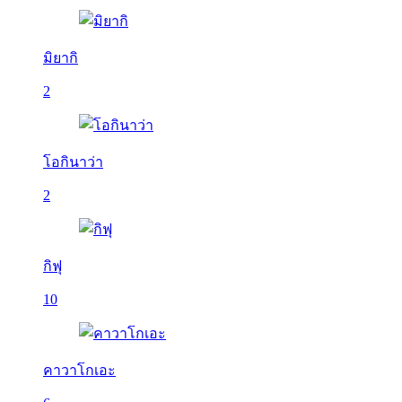
มิยากิ
2
โอกินาว่า
2
กิฟุ
10
คาวาโกเอะ