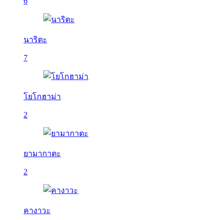
6
นาริตะ
7
โยโกฮาม่า
2
ยามากาตะ
2
คางาวะ