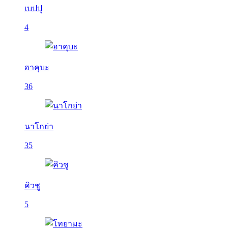
เบปปุ
4
ฮาคุบะ
36
นาโกย่า
35
คิวชู
5