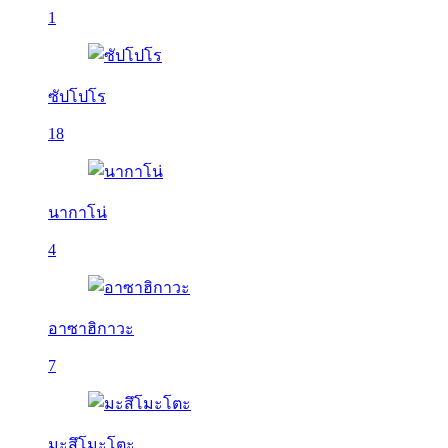
1
ซัปโปโร
18
นากาโน่
4
อาซาฮิกาวะ
7
มะสึโมะโตะ