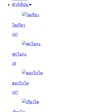
ทัวร์ญี่ปุ่น
โตเกียว
167
ฟุกุโอกะ
18
ฮอกไกโด
107