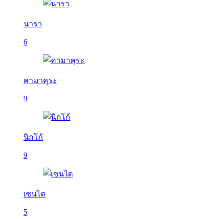
นารา
6
คามาคุระ
9
นิกโก้
9
เซนได
5