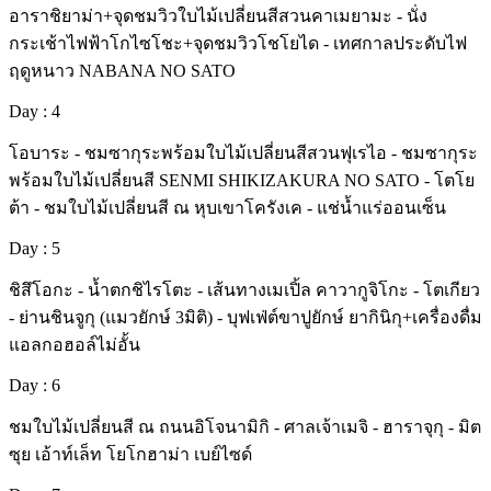
อาราชิยาม่า+จุดชมวิวใบไม้เปลี่ยนสีสวนคาเมยามะ - นั่ง
กระเช้าไฟฟ้าโกไซโชะ+จุดชมวิวโชโยได - เทศกาลประดับไฟ
ฤดูหนาว NABANA NO SATO
Day : 4
โอบาระ - ชมซากุระพร้อมใบไม้เปลี่ยนสีสวนฟุเรไอ - ชมซากุระ
พร้อมใบไม้เปลี่ยนสี SENMI SHIKIZAKURA NO SATO - โตโย
ต้า - ชมใบไม้เปลี่ยนสี ณ หุบเขาโครังเค - แช่น้ำแร่ออนเซ็น
Day : 5
ชิสึโอกะ - น้ำตกชิไรโตะ - เส้นทางเมเปิ้ล คาวากูจิโกะ - โตเกียว
- ย่านชินจูกุ (แมวยักษ์ 3มิติ) - บุฟเฟ่ต์ขาปูยักษ์ ยากินิกุ+เครื่องดื่ม
แอลกอฮอล์ไม่อั้น
Day : 6
ชมใบไม้เปลี่ยนสี ณ ถนนอิโจนามิกิ - ศาลเจ้าเมจิ - ฮาราจุกุ - มิต
ซุย เอ้าท์เล็ท โยโกฮาม่า เบย์ไซด์