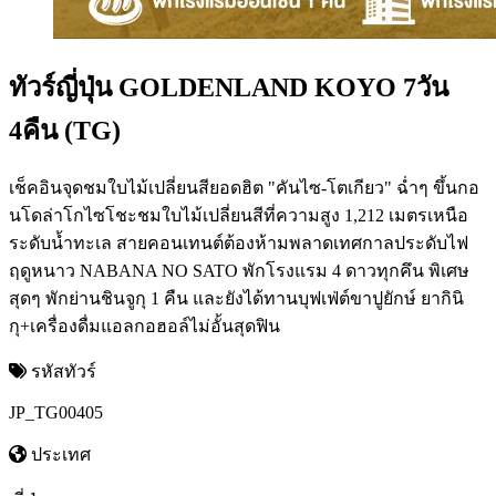
ทัวร์ญี่ปุ่น GOLDENLAND KOYO 7วัน
4คืน (TG)
เช็คอินจุดชมใบไม้เปลี่ยนสียอดฮิต "คันไซ-โตเกียว" ฉ่ำๆ ขึ้นกอ
นโดล่าโกไซโชะชมใบไม้เปลี่ยนสีที่ความสูง 1,212 เมตรเหนือ
ระดับน้ำทะเล สายคอนเทนต์ต้องห้ามพลาดเทศกาลประดับไฟ
ฤดูหนาว NABANA NO SATO พักโรงแรม 4 ดาวทุกคึน พิเศษ
สุดๆ พักย่านชินจูกุ 1 คืน และยังได้ทานบุฟเฟ่ต์ขาปูยักษ์ ยากินิ
กุ+เครื่องดื่มแอลกอฮอล์ไม่อั้นสุดฟิน
รหัสทัวร์
JP_TG00405
ประเทศ