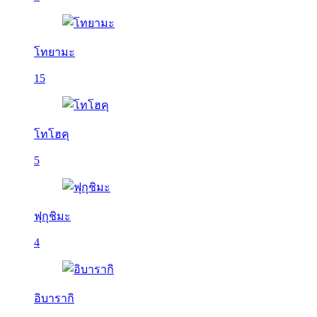
โทยามะ
15
โทโฮคุ
5
ฟุกุชิมะ
4
อิบารากิ