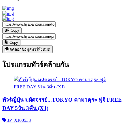
Copy
Copy
คัดลอกข้อมูลทัวร์ทั้งหมด
โปรแกรมทัวร์คล้ายกัน
ทัวร์ญี่ปุ่น มหัศจรรย์...TOKYO คามาคุระ ฟูจิ FREE
DAY 5วัน 3คืน (XJ)
JP_XJ00533