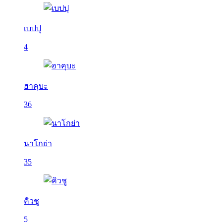
เบปปุ
4
ฮาคุบะ
36
นาโกย่า
35
คิวชู
5