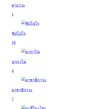
คางาวะ
1
ซัปโปโร
18
นากาโน่
4
อาซาฮิกาวะ
7