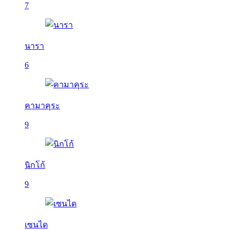
7
นารา
6
คามาคุระ
9
นิกโก้
9
เซนได