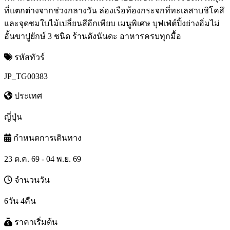
ที่แตกต่างจากช่วงกลางวัน ล่องเรือท้องกระจกที่ทะเลสาบชิโคสึ
และจุดชมใบไม้เปลี่ยนสีอีกเพียบ เมนูพิเศษ บุฟเฟ่ต์ปิ้งย่างอิ่มไม่
อั้นขาปูยักษ์ 3 ชนิด ร้านดังนันดะ อาหารครบทุกมื้อ
รหัสทัวร์
JP_TG00383
ประเทศ
ญี่ปุ่น
กำหนดการเดินทาง
23 ต.ค. 69 - 04 พ.ย. 69
จำนวนวัน
6วัน 4คืน
ราคาเริ่มต้น