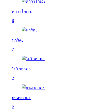
คาวาโกเอะ
6
นาริตะ
7
โยโกฮาม่า
2
ยามากาตะ
2