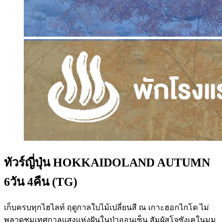
ทัวร์ญี่ปุ่น HOKKAIDOLAND AUTUMN
6วัน 4คืน (TG)
เก็บครบทุกไฮไลท์ ฤดูกาลใบไม้เปลี่ยนสี ณ เกาะฮอกไกโด ไม่
พลาดชมเทศกาลแสงแห่งฝันในป่าออนเซ็น สัมผัสโจซังเคในมุม