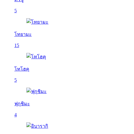
5
โทยามะ
15
โทโฮคุ
5
ฟุกุชิมะ
4