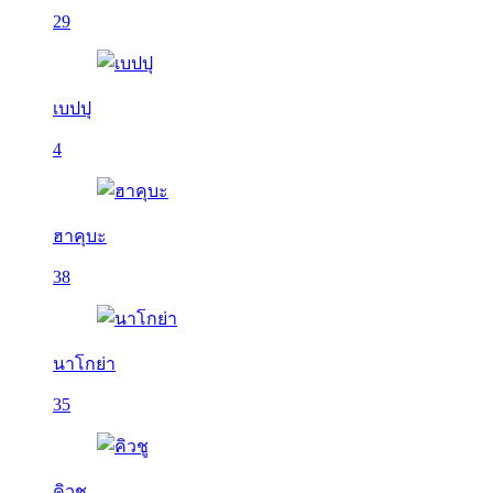
29
เบปปุ
4
ฮาคุบะ
38
นาโกย่า
35
คิวชู