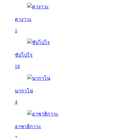
คางาวะ
1
ซัปโปโร
18
นากาโน่
4
อาซาฮิกาวะ
7