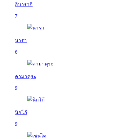
อิบารากิ
7
นารา
6
คามาคุระ
9
นิกโก้
9