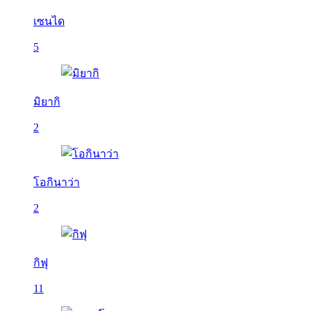
เซนได
5
มิยากิ
2
โอกินาว่า
2
กิฟุ
11