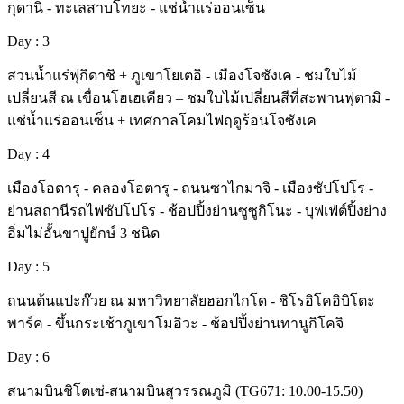
กุดานิ - ทะเลสาบโทยะ - แช่น้ำแร่ออนเซ็น
Day : 3
สวนน้ำแร่ฟุกิดาชิ + ภูเขาโยเตอิ - เมืองโจซังเค - ชมใบไม้
เปลี่ยนสี ณ เขื่อนโฮเฮเคียว – ชมใบไม้เปลี่ยนสีที่สะพานฟุตามิ -
แช่น้ำแร่ออนเซ็น + เทศกาลโคมไฟฤดูร้อนโจซังเค
Day : 4
เมืองโอตารุ - คลองโอตารุ - ถนนซาไกมาจิ - เมืองซัปโปโร -
ย่านสถานีรถไฟซัปโปโร - ช้อปปิ้งย่านซูซูกิโนะ - บุฟเฟ่ต์ปิ้งย่าง
อิ่มไม่อั้นขาปูยักษ์ 3 ชนิด
Day : 5
ถนนต้นแปะก๊วย ณ มหาวิทยาลัยฮอกไกโด - ชิโรอิโคอิบิโตะ
พาร์ค - ขึ้นกระเช้าภูเขาโมอิวะ - ช้อปปิ้งย่านทานูกิโคจิ
Day : 6
สนามบินชิโตเซ่-สนามบินสุวรรณภูมิ (TG671: 10.00-15.50)