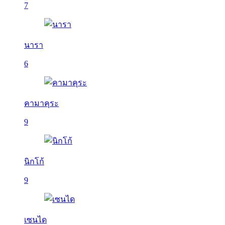
7
นารา
6
คามาคุระ
9
นิกโก้
9
เซนได