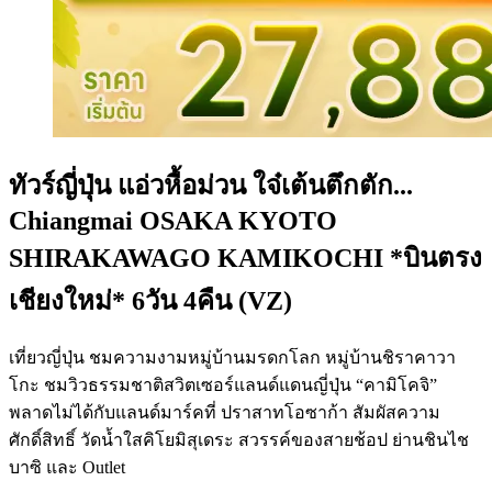
ทัวร์ญี่ปุ่น แอ่วหื้อม่วน ใจ๋เต้นตึกตัก...
Chiangmai OSAKA KYOTO
SHIRAKAWAGO KAMIKOCHI *บินตรง
เชียงใหม่* 6วัน 4คืน (VZ)
เที่ยวญี่ปุ่น ชมความงามหมู่บ้านมรดกโลก หมู่บ้านชิราคาวา
โกะ ชมวิวธรรมชาติสวิตเซอร์แลนด์แดนญี่ปุ่น “คามิโคจิ”
พลาดไม่ได้กับแลนด์มาร์คที่ ปราสาทโอซาก้า สัมผัสความ
ศักดิ์สิทธิ์ วัดน้ำใสคิโยมิสุเดระ สวรรค์ของสายช้อป ย่านชินไช
บาซิ และ Outlet