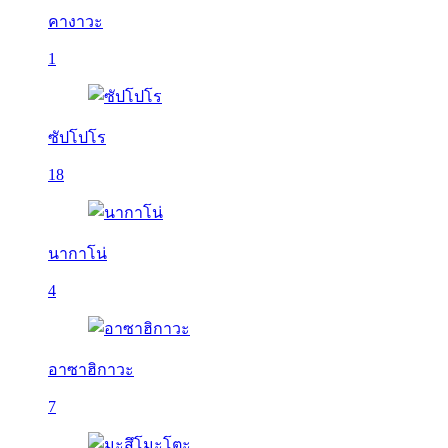
คางาวะ
1
ซัปโปโร
18
นากาโน่
4
อาซาฮิกาวะ
7