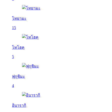
โทยามะ
15
โทโฮคุ
5
ฟุกุชิมะ
4
อิบารากิ