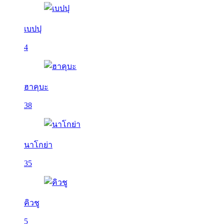
เบปปุ
4
ฮาคุบะ
38
นาโกย่า
35
คิวชู
5