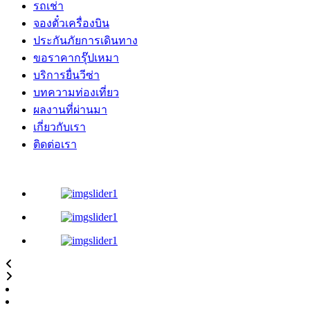
รถเช่า
จองตั๋วเครื่องบิน
ประกันภัยการเดินทาง
ขอราคากรุ๊ปเหมา
บริการยื่นวีซ่า
บทความท่องเที่ยว
ผลงานที่ผ่านมา
เกี่ยวกับเรา
ติดต่อเรา