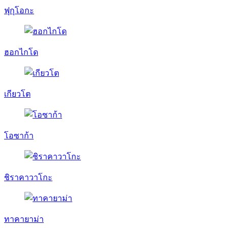
ฟุกุโอกะ
ฮอกไกโด
เกียวโต
โอซาก้า
ชิราคาวาโกะ
ทาคายาม่า