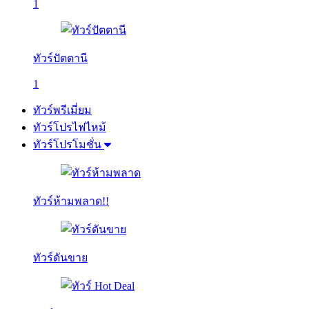
1
ทัวร์ปัตตานี
1
ทัวร์พรีเมี่ยม
ทัวร์โปรไฟไหม้
ทัวร์โปรโมชั่น
ทัวร์ห้ามพลาด!!
ทัวร์ดันขาย