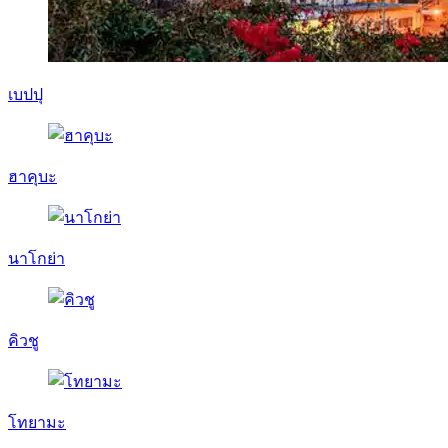
เบปปุ
ฮาคุบะ
นาโกย่า
คิวชู
โทยามะ