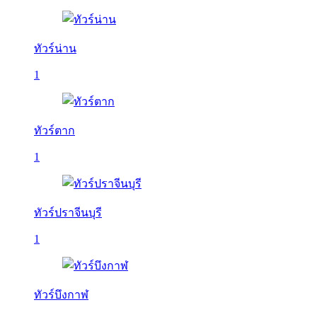
ทัวร์น่าน
1
ทัวร์ตาก
1
ทัวร์ปราจีนบุรี
1
ทัวร์บึงกาฬ