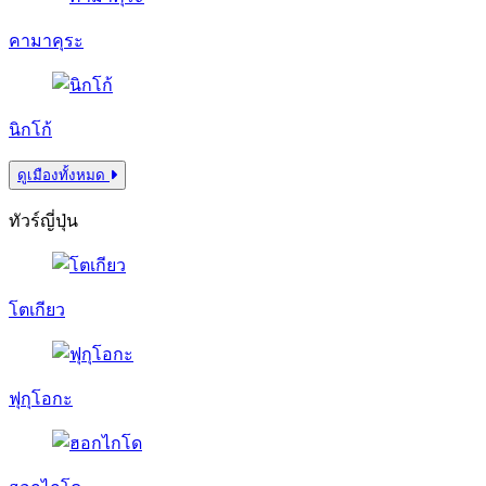
คามาคุระ
นิกโก้
ดูเมืองทั้งหมด
ทัวร์ญี่ปุ่น
โตเกียว
ฟุกุโอกะ