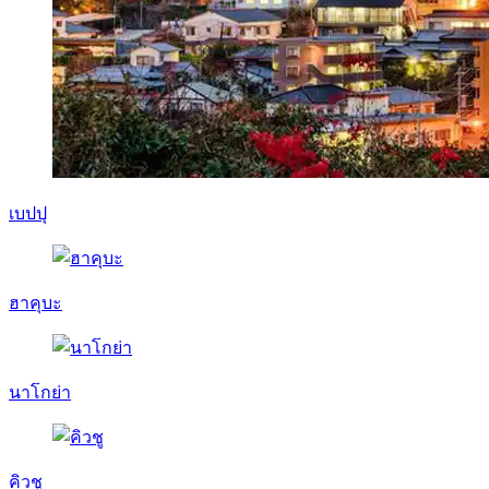
เบปปุ
ฮาคุบะ
นาโกย่า
คิวชู