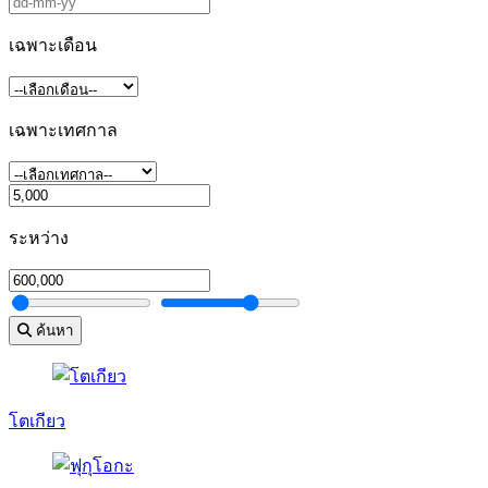
เฉพาะเดือน
เฉพาะเทศกาล
ระหว่าง
ค้นหา
โตเกียว