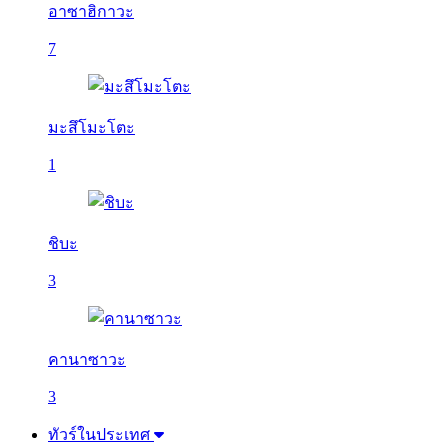
อาซาฮิกาวะ
7
มะสึโมะโตะ
1
ชิบะ
3
คานาซาวะ
3
ทัวร์ในประเทศ