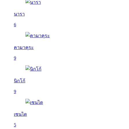
นารา
6
คามาคุระ
9
นิกโก้
9
เซนได
5