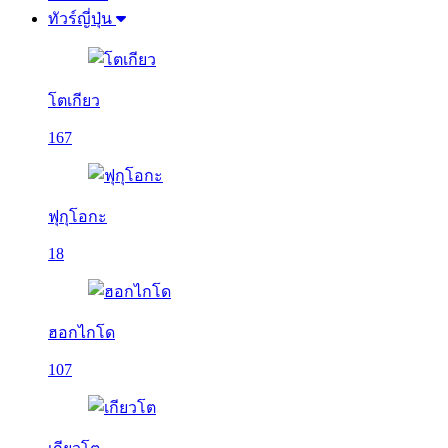
ทัวร์ญี่ปุ่น
โตเกียว
167
ฟุกุโอกะ
18
ฮอกไกโด
107