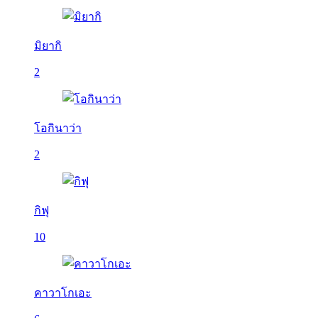
มิยากิ
2
โอกินาว่า
2
กิฟุ
10
คาวาโกเอะ