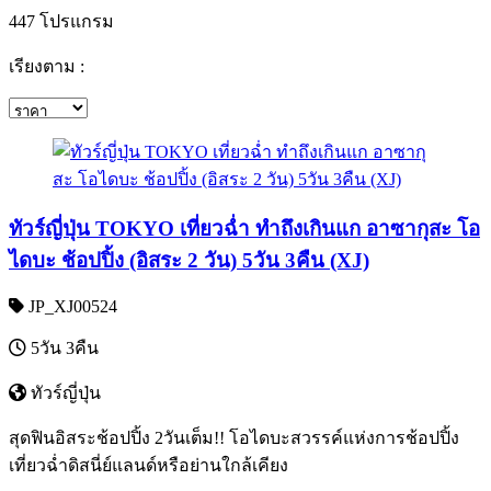
447 โปรแกรม
เรียงตาม :
ทัวร์ญี่ปุ่น TOKYO เที่ยวฉ่ำ ทำถึงเกินแก อาซากุสะ โอ
ไดบะ ช้อปปิ้ง (อิสระ 2 วัน) 5วัน 3คืน (XJ)
JP_XJ00524
5วัน 3คืน
ทัวร์ญี่ปุ่น
สุดฟินอิสระช้อปปิ้ง 2วันเต็ม!! โอไดบะสวรรค์แห่งการช้อปปิ้ง
เที่ยวฉ่ำดิสนี่ย์แลนด์หรือย่านใกล้เคียง