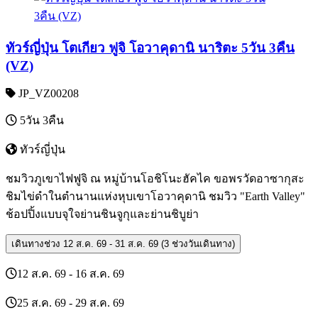
ทัวร์ญี่ปุ่น โตเกียว ฟูจิ โอวาคุดานิ นาริตะ 5วัน 3คืน
(VZ)
JP_VZ00208
5วัน 3คืน
ทัวร์ญี่ปุ่น
ชมวิวภูเขาไฟฟูจิ ณ หมู่บ้านโอชิโนะฮัคไค ขอพรวัดอาซากุสะ
ชิมไข่ดำในตำนานแห่งหุบเขาโอวาคุดานิ ชมวิว "Earth Valley"
ช้อปปิ้งแบบจุใจย่านชินจูกุและย่านชิบูย่า
เดินทางช่วง
12 ส.ค. 69 - 31 ส.ค. 69 (3 ช่วงวันเดินทาง)
12 ส.ค. 69 - 16 ส.ค. 69
25 ส.ค. 69 - 29 ส.ค. 69