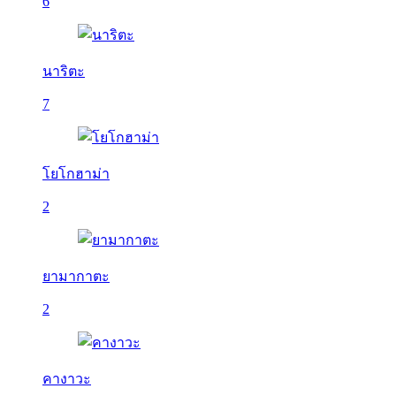
6
นาริตะ
7
โยโกฮาม่า
2
ยามากาตะ
2
คางาวะ