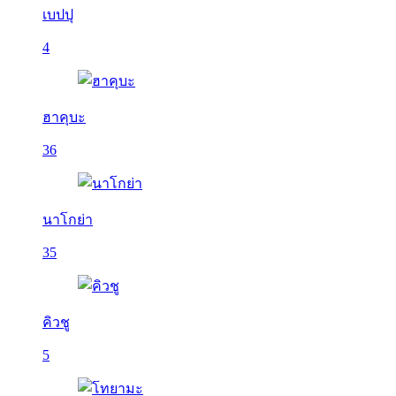
เบปปุ
4
ฮาคุบะ
36
นาโกย่า
35
คิวชู
5