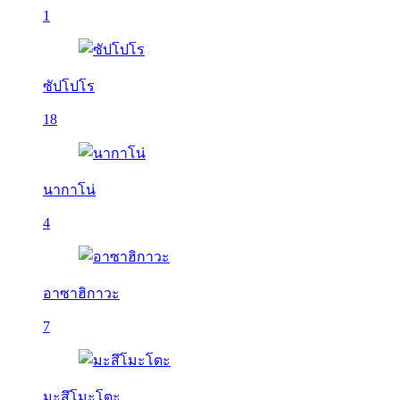
1
ซัปโปโร
18
นากาโน่
4
อาซาฮิกาวะ
7
มะสึโมะโตะ