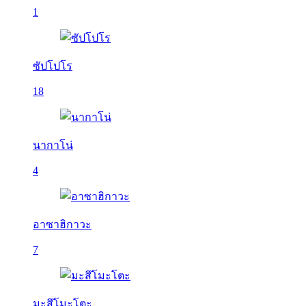
1
ซัปโปโร
18
นากาโน่
4
อาซาฮิกาวะ
7
มะสึโมะโตะ