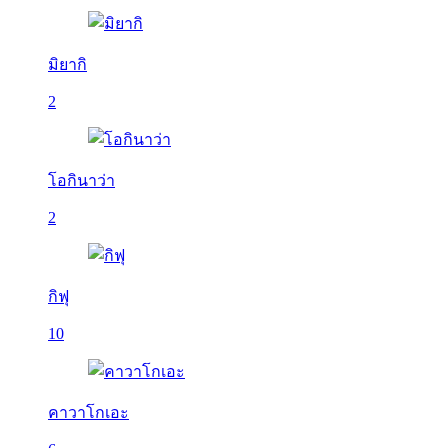
มิยากิ
2
โอกินาว่า
2
กิฟุ
10
คาวาโกเอะ