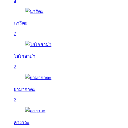
6
นาริตะ
7
โยโกฮาม่า
2
ยามากาตะ
2
คางาวะ