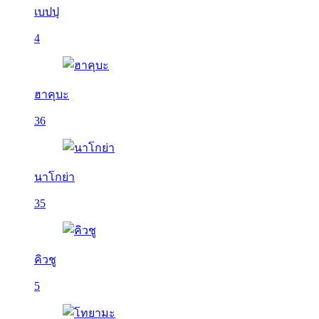
เบปปุ
4
ฮาคุบะ
36
นาโกย่า
35
คิวชู
5