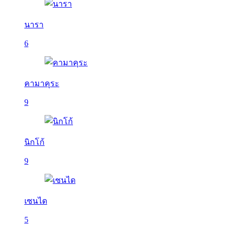
นารา
6
คามาคุระ
9
นิกโก้
9
เซนได
5