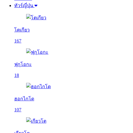
ทัวร์ญี่ปุ่น
โตเกียว
167
ฟุกุโอกะ
18
ฮอกไกโด
107