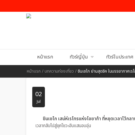
หน้าแรก
ทัวร์ญี่ปุ่น
ทัวร์ในประเทศ
หน้าแรก
/
บทความท่องเที่ยว
/
ชินเซไก ย่านสุดชิค ในบรรยากาศเร
02
Jul
ชินเซไก เสน่ห์เรโทรแห่งโอซาก้า ที่หยุดเวลาไว้ก
เวลากลับไปสู่ยุคโชวะอันแสนอบอุ่น