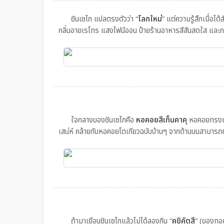
ชินเซไก แปลตรงตัวว่า “
โลกใหม่
” แต่ความรู้สึกเมื่อไ
กลิ่นอายเรโทร แสงไฟนีออน ป้ายร้านอาหารสีสันสดใส และ
ใจกลางของชินเซไกคือ
หอคอยสึเท็นคาคุ
หอคอยทรงเรโท
เสน่ห์ คล้ายกับหอคอยโตเกียวฉบับบ้านๆ จากด้านบนสามารถชม
ถ้ามาเยือนชินเซไกแล้วไม่ได้ลองกิน “
คุชิคัตสึ
” (ของทอด