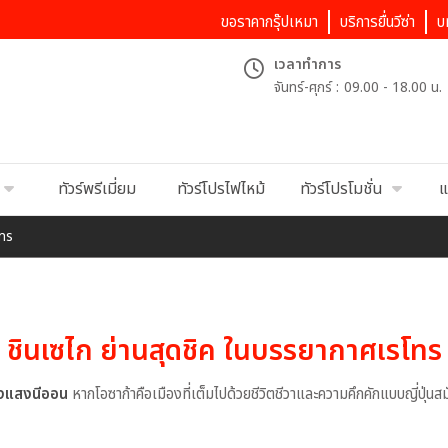
ขอราคากรุ๊ปเหมา
บริการยื่นวีซ่า
บ
เวลาทำการ
จันทร์-ศุกร์ :
09.00 - 18.00 น.
ทัวร์พรีเมี่ยม
ทัวร์โปรไฟไหม้
ทัวร์โปรโมชั่น
แ
โทร
ชินเซไก ย่านสุดชิค ในบรรยากาศเรโทร
ลางแสงนีออน
หากโอซาก้าคือเมืองที่เต็มไปด้วยชีวิตชีวาและความคึกคักแบบญี่ปุ่นสม