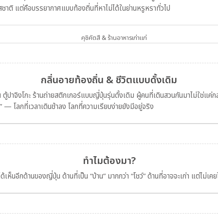
่รสชาติ แต่คือบรรยากาศแบบท้องถิ่นที่หาไม่ได้ในย่านหรูหราทั่วไป
คุชิคัตสึ & ร้านอาหารเก่าแก่
กลิ่นอายท้องถิ่น & ชีวิตแบบดั้งเดิม
ปาจิงโกะ ร้านถ่ายสติกเกอร์แบบญี่ปุ่นรุ่นดั้งเดิม ผู้คนที่เดินสวนกันมาไม่ใช่แค่กลุ่ม
 — โลกที่เวลาเดินช้าลง โลกที่ความเรียบง่ายยังมีอยู่จริง
ทำไมต้องมา?
ห็นอีกด้านของญี่ปุ่น ด้านที่เป็น “บ้าน” มากกว่า “โชว์” ด้านที่อาจจะเก่า แต่ไม่เคยไร