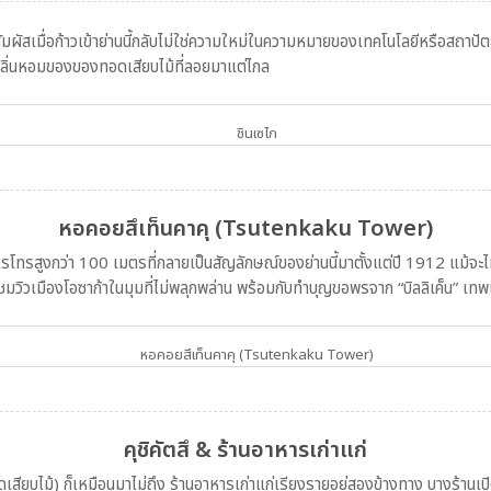
ด้สัมผัสเมื่อก้าวเข้าย่านนี้กลับไม่ใช่ความใหม่ในความหมายของเทคโนโลยีหรือสถาปัต
กลิ่นหอมของของทอดเสียบไม้ที่ลอยมาแต่ไกล
ชินเซไก
หอคอยสึเท็นคาคุ (Tsutenkaku Tower)
รสูงกว่า 100 เมตรที่กลายเป็นสัญลักษณ์ของย่านนี้มาตั้งแต่ปี 1912 แม้จะไม่ไ
วิวเมืองโอซาก้าในมุมที่ไม่พลุกพล่าน พร้อมกับทำบุญขอพรจาก “บิลลิเค็น” เทพเ
หอคอยสึเท็นคาคุ (Tsutenkaku Tower)
คุชิคัตสึ & ร้านอาหารเก่าแก่
เสียบไม้) ก็เหมือนมาไม่ถึง ร้านอาหารเก่าแก่เรียงรายอยู่สองข้างทาง บางร้านเปิ