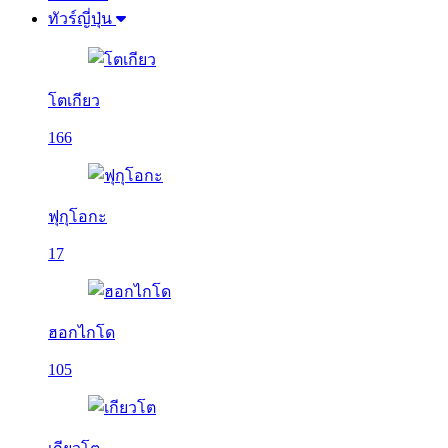
ทัวร์ญี่ปุ่น
โตเกียว
166
ฟุกุโอกะ
17
ฮอกไกโด
105