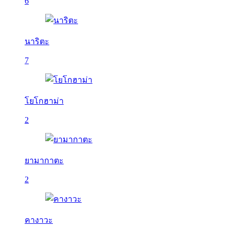
6
นาริตะ
7
โยโกฮาม่า
2
ยามากาตะ
2
คางาวะ