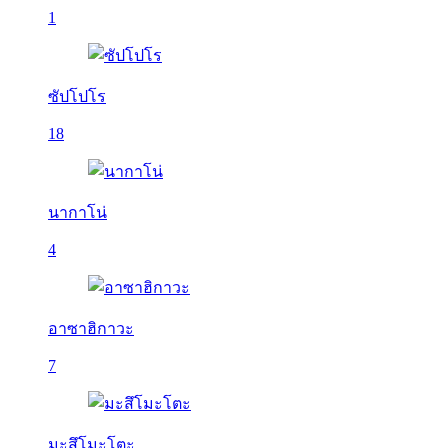
1
ซัปโปโร
18
นากาโน่
4
อาซาฮิกาวะ
7
มะสึโมะโตะ