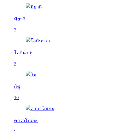
มิยากิ
2
โอกินาว่า
2
กิฟุ
10
คาวาโกเอะ