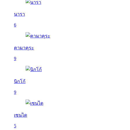
นารา
6
คามาคุระ
9
นิกโก้
9
เซนได
5