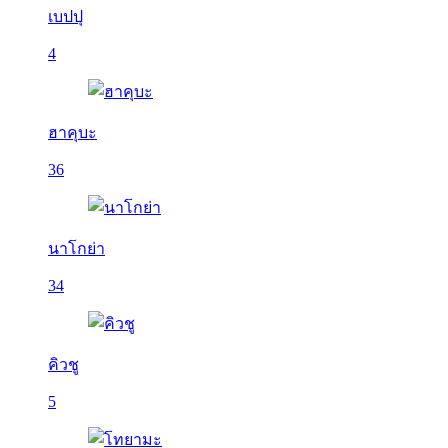
เบปปุ
4
ฮาคุบะ
36
นาโกย่า
34
คิวชู
5