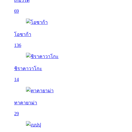
เกียวโต
69
โอซาก้า
136
ชิราคาวาโกะ
14
ทาคายาม่า
29