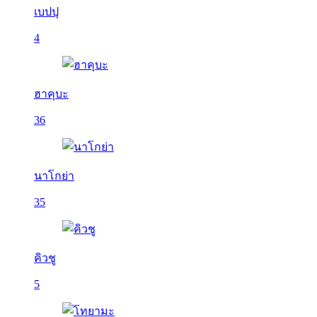
เบปปุ
4
ฮาคุบะ
36
นาโกย่า
35
คิวชู
5