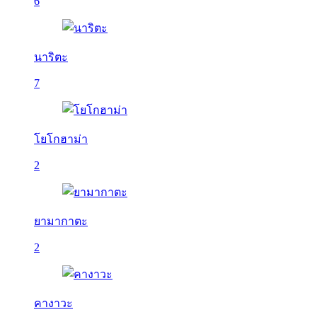
6
นาริตะ
7
โยโกฮาม่า
2
ยามากาตะ
2
คางาวะ