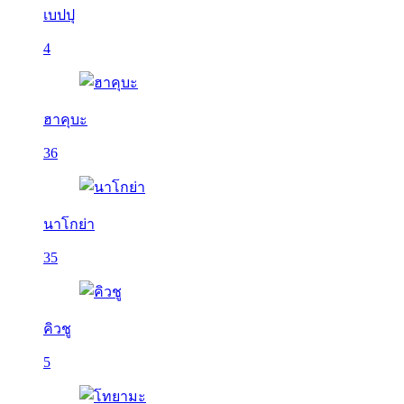
เบปปุ
4
ฮาคุบะ
36
นาโกย่า
35
คิวชู
5