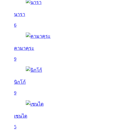
นารา
6
คามาคุระ
9
นิกโก้
9
เซนได
5