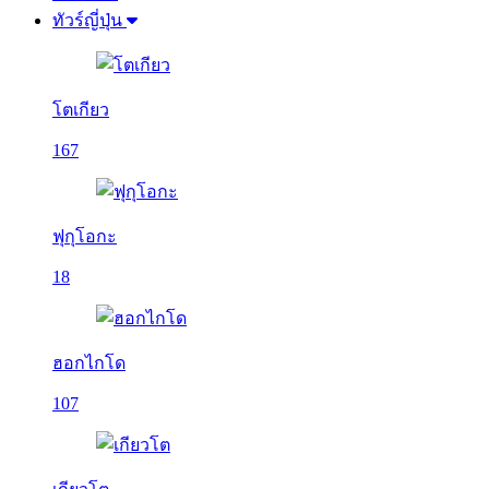
ทัวร์ญี่ปุ่น
โตเกียว
167
ฟุกุโอกะ
18
ฮอกไกโด
107