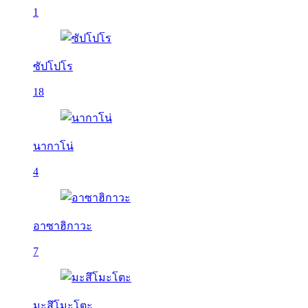
1
ซัปโปโร
18
นากาโน่
4
อาซาฮิกาวะ
7
มะสึโมะโตะ