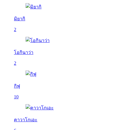
มิยากิ
2
โอกินาว่า
2
กิฟุ
10
คาวาโกเอะ